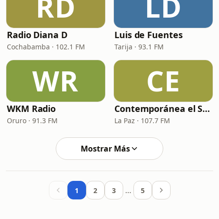
RD
LD
Radio Diana D
Luis de Fuentes
Cochabamba · 102.1 FM
Tarija · 93.1 FM
WR
CE
WKM Radio
Contemporánea el Sur
Oruro · 91.3 FM
La Paz · 107.7 FM
Mostrar Más
…
1
2
3
5