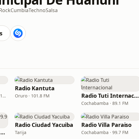
Rock
Cumbia
Techno
Salsa
s
Radio Kantuta
Radio Tuti Internacional
Santa Cruz de la Sierra · 105.7 FM
Oruro · 101.8 FM
Cochabamba · 89.1 FM
Radio Ciudad Yacuiba
Radio Villa Paraiso
Radio American Dj 99.9 Huanuni
Tarija
Cochabamba · 99.7 FM