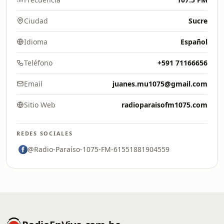
Ciudad
Sucre
Idioma
Español
Teléfono
+591 71166656
Email
juanes.mu1075@gmail.com
Sitio Web
radioparaisofm1075.com
REDES SOCIALES
@Radio-Paraíso-1075-FM-61551881904559