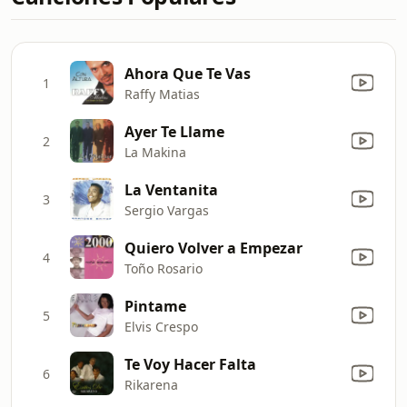
Ahora Que Te Vas
1
Raffy Matias
Ayer Te Llame
2
La Makina
La Ventanita
3
Sergio Vargas
Quiero Volver a Empezar
4
Toño Rosario
Pintame
5
Elvis Crespo
Te Voy Hacer Falta
6
Rikarena