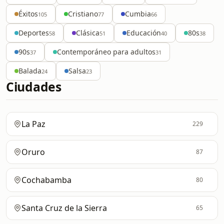
Éxitos
Cristiano
Cumbia
105
77
66
Deportes
Clásica
Educación
80s
58
51
40
38
90s
Contemporáneo para adultos
37
31
Balada
Salsa
24
23
Ciudades
La Paz
229
Oruro
87
Cochabamba
80
Santa Cruz de la Sierra
65