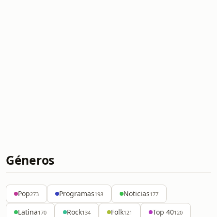
Géneros
Pop
Programas
Noticias
273
198
177
Latina
Rock
Folk
Top 40
170
134
121
120