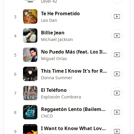
Level 42
Te He Prometido
3
Leo Dan
Billie Jean
4
Michael Jackson
No Puedo Más (feat. Los Ilegales)
5
Miguel Orías
This Time I Know It's for Real
6
Donna Summer
El Teléfono
7
Explosión Cumbiera
Reggaetón Lento (Bailemos)
8
CNCO
I Want to Know What Love Is
9