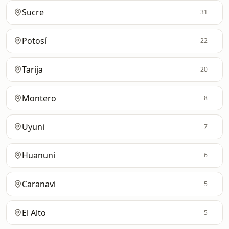
Sucre
31
Potosí
22
Tarija
20
Montero
8
Uyuni
7
Huanuni
6
Caranavi
5
El Alto
5