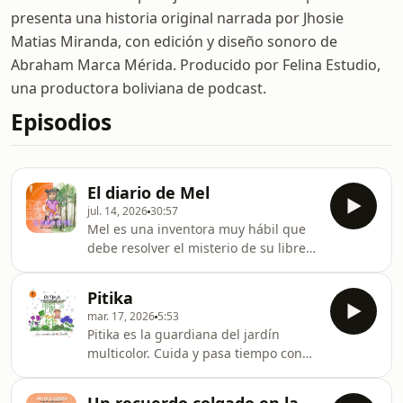
presenta una historia original narrada por Jhosie
Matias Miranda, con edición y diseño sonoro de
Abraham Marca Mérida. Producido por Felina Estudio,
una productora boliviana de podcast.
Episodios
El diario de Mel
jul. 14, 2026
30:57
Mel es una inventora muy hábil que
debe resolver el misterio de su libreta
perdida. En un mundo donde la
Inteligencia Artificial quiere borrar
Pitika
todo lo que es humano, Mel descubre
mar. 17, 2026
5:53
nuevos amigos que le ayudarán a
Pitika es la guardiana del jardín
derrotar a TECno y recuperar el
multicolor. Cuida y pasa tiempo con
mundo de las máquinas. Este es un
cada flor del jardín. Pitika
cuento escrito, ilustrado y narrado
regularmente tiene un día tranquilo
para Melani, la ganadora de la