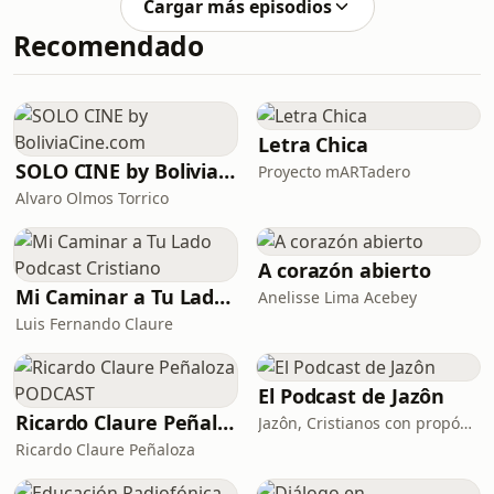
diseño sonoro: Abraham Marca
Cargar más episodios
narración: Jhosie Matias
MéridaDirección y d
Recomendado
MirandaEdición y diseño sonoro:
Abraham Marca MéridaDirección y
diseño gráfico: Jhosie Matias
MirandaProducido por Felina Estudio.
Una productora boliviana de
Letra Chica
podcast.Para saber más, o comprar
SOLO CINE by BoliviaCine.com
Proyecto mARTadero
Alvaro Olmos Torrico
A corazón abierto
Mi Caminar a Tu Lado Podcast Cristiano
Anelisse Lima Acebey
Luis Fernando Claure
El Podcast de Jazôn
Ricardo Claure Peñaloza PODCAST
Jazôn, Cristianos con propósito
Ricardo Claure Peñaloza