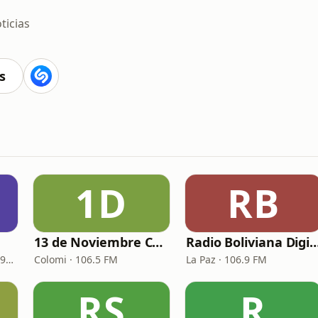
ticias
s
1D
RB
13 de Noviembre Colomi
Radio Boliviana Digital 1
Santa Cruz de la Sierra · 92.2 FM, 960 AM
Colomi · 106.5 FM
La Paz · 106.9 FM
RS
R