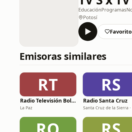
Educación
Programas
No
Potosí
Favorito
Emisoras similares
RT
RS
Radio Televisión Bolivia
Radio Santa Cruz
La Paz
RQ
RS