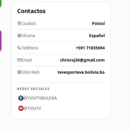
Contactos
Ciudad
Potosí
Idioma
Español
Teléfono
+591 71835694
Email
chrisroj36@gmail.com
Sitio Web
tevesporteve.bolivia.bo
REDES SOCIALES
@TVSXTVBOLIVIA
@TVSxTV