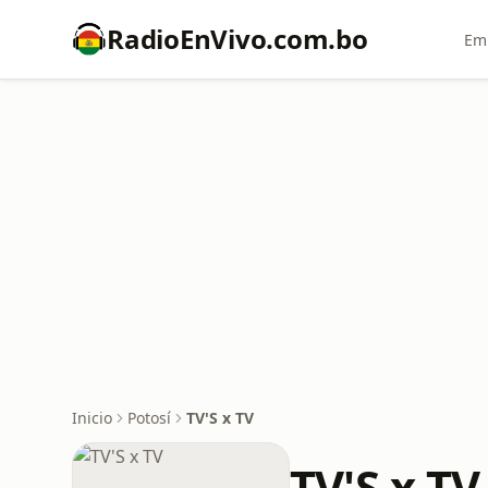
RadioEnVivo.com.bo
Emi
Inicio
Potosí
TV'S x TV
TV'S x TV