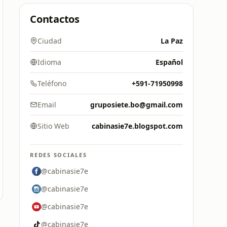
Contactos
Ciudad
La Paz
Idioma
Español
Teléfono
+591-71950998
Email
gruposiete.bo@gmail.com
Sitio Web
cabinasie7e.blogspot.com
REDES SOCIALES
@cabinasie7e
@cabinasie7e
@cabinasie7e
@cabinasie7e