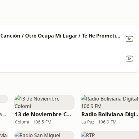
Popurrí: Vas A Sufrir / La Última Canción / Otro Ocupa Mi Lugar / Te He Prometido / Pero Tú No Estas (En Vivo)
13 de Noviembre Colomi
Radio Boliviana Digital 1
Santa Cruz de la Sierra · 92.2 FM, 960 AM
Colomi · 106.5 FM
La Paz · 106.9 FM