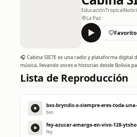
Educación
Tropical
Notic
La Paz
Favorito
🎧 Cabina SIE7E es una radio y plataforma digital d
música, llevando voces e historias desde Bolivia p
Lista de Reproducción
bxs-bryndis-x-siempre-eres-toda-una
bxs
fey-azucar-amargo-en-vivo-128-ytsh
fey