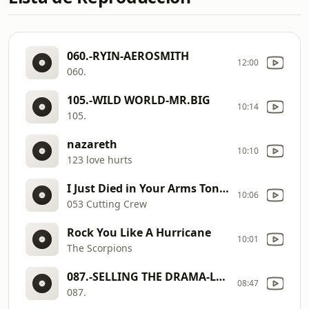
060.-RYIN-AEROSMITH
12:00
060.
105.-WILD WORLD-MR.BIG
10:14
105.
nazareth
10:10
123 love hurts
I Just Died in Your Arms Tonight
10:06
053 Cutting Crew
Rock You Like A Hurricane
10:01
The Scorpions
087.-SELLING THE DRAMA-LIVE
08:47
087.