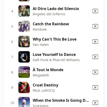
Al Otro Lado del Silencio
4
Ángeles del Infierno
Catch the Rainbow
5
Rainbow
Why Can't This Be Love
6
Van Halen
Lose Yourself to Dance
7
Daft Punk & Pharrell Williams
À Tout le Monde
8
Megadeth
Cruel Destiny
9
PAUL LeROCQ
When the Smoke Is Going Down
10
Scorpions