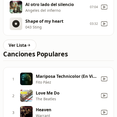
Al otro lado del silencio
07:04
Angeles del infierno
Shape of my heart
03:32
043 Sting
Ver Lista
Canciones Populares
Mariposa Technicolor (En Vivo)
1
Fito Páez
Love Me Do
2
The Beatles
Heaven
3
Warrant