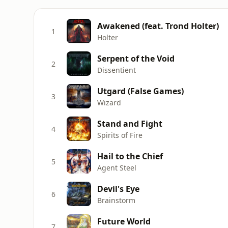
Awakened (feat. Trond Holter)
1
Holter
Serpent of the Void
2
Dissentient
Utgard (False Games)
3
Wizard
Stand and Fight
4
Spirits of Fire
Hail to the Chief
5
Agent Steel
Devil's Eye
6
Brainstorm
Future World
7