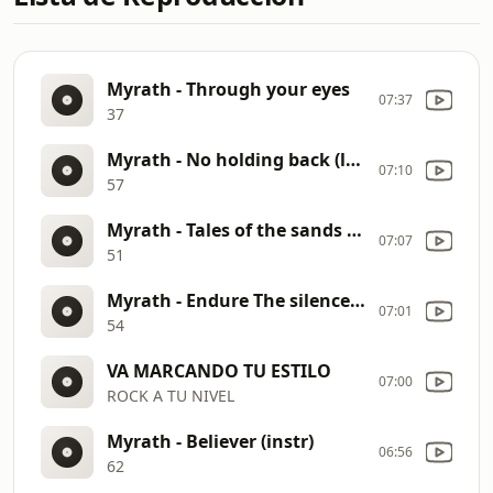
Myrath - Through your eyes
07:37
37
Myrath - No holding back (live)
07:10
57
Myrath - Tales of the sands (live)
07:07
51
Myrath - Endure The silence (live)
07:01
54
VA MARCANDO TU ESTILO
07:00
ROCK A TU NIVEL
Myrath - Believer (instr)
06:56
62