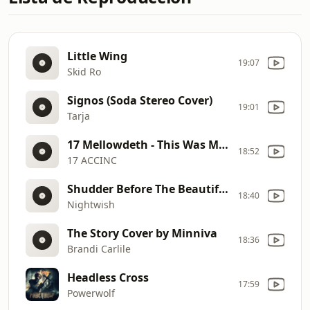
Little Wing
19:07
Skid Ro
Signos (Soda Stereo Cover)
19:01
Tarja
17 Mellowdeth - This Was My Life
18:52
17 ACCINC
Shudder Before The Beautiful by Minniva
18:40
Nightwish
The Story Cover by Minniva
18:36
Brandi Carlile
Headless Cross
17:59
Powerwolf