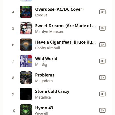
Overdose (AC/DC Cover)
4
Exodus
Sweet Dreams (Are Made of This)
5
Marilyn Manson
Have a Cigar (feat. Bruce Kulick, Mike Porcaro & Greg Bissonette)
6
Bobby Kimball
Wild World
7
Mr. Big
Problems
8
Megadeth
Stone Cold Crazy
9
Metallica
Hymn 43
10
Overkill