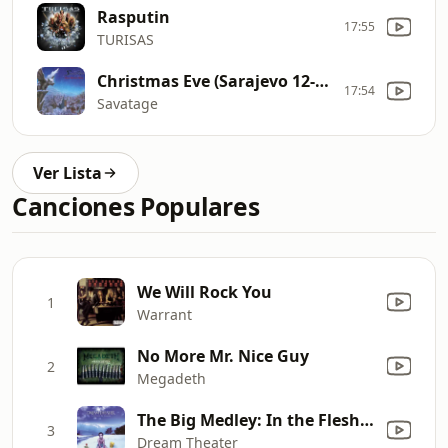
Rasputin
17:55
TURISAS
Christmas Eve (Sarajevo 12-24)
17:54
Savatage
Ver Lista
Canciones Populares
We Will Rock You
1
Warrant
No More Mr. Nice Guy
2
Megadeth
The Big Medley: In the Flesh? / Carry On Wayward Son / Bohemian Rhapsody / Lovin', Touchin', Squeezin' / Cruise Control / Turn It On Again (Live)
3
Dream Theater