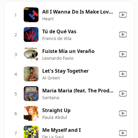
All I Wanna Do Is Make Love to You
1
Heart
Tú de Qué Vas
2
Franco de Vita
Fuiste Mía un Veraño
3
Leonardo Favio
Let's Stay Together
4
Al Green
Maria Maria (feat. The Product G&B) [Radio Mix]
5
Santana
Straight Up
6
Paula Abdul
Me Myself and I
7
De La Soul