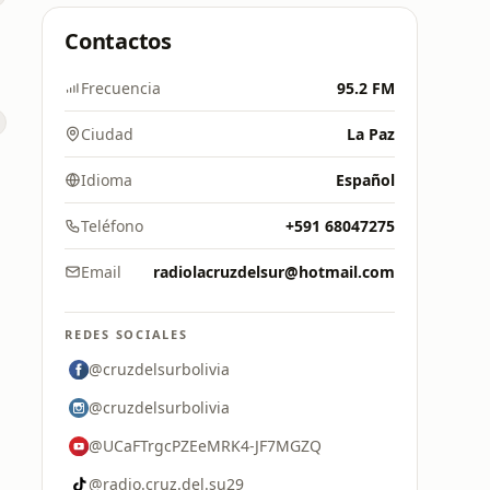
Contactos
Frecuencia
95.2 FM
Ciudad
La Paz
Idioma
Español
Teléfono
+591 68047275
Email
radiolacruzdelsur@hotmail.com
REDES SOCIALES
@cruzdelsurbolivia
@cruzdelsurbolivia
@UCaFTrgcPZEeMRK4-JF7MGZQ
@radio.cruz.del.su29