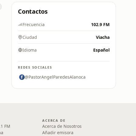
Contactos
Frecuencia
102.9 FM
Ciudad
Viacha
Idioma
Español
REDES SOCIALES
@PastorAngelParedesAlanoca
ACERCA DE
.1 FM
Acerca de Nosotros
na
Añadir emisora