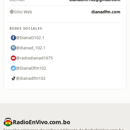
Sitio Web
dianadfm.com
REDES SOCIALES
@DianaD102.1
@dianad_102.1
@radiodianad1675
@DianaDfm102
@dianadfm102
RadioEnVivo.com.bo