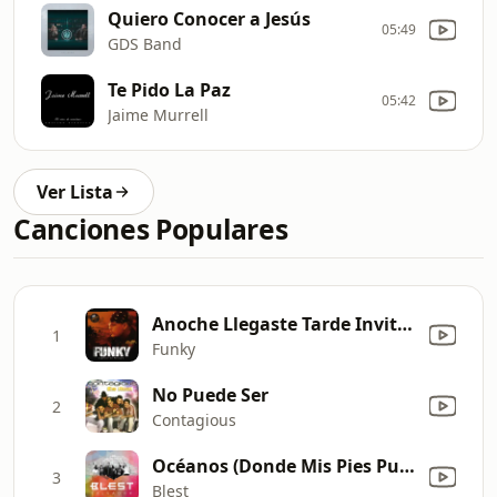
Quiero Conocer a Jesús
05:49
GDS Band
Te Pido La Paz
05:42
Jaime Murrell
Ver Lista
Canciones Populares
Anoche Llegaste Tarde Invitado: Roberto Orellana
1
Funky
No Puede Ser
2
Contagious
Océanos (Donde Mis Pies Pueden Fallar)
3
Blest