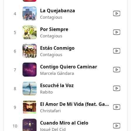
La Quejabanza
4
Contagious
Por Siempre
5
Contagious
Estás Conmigo
6
Contagious
Contigo Quiero Caminar
7
Marcela Gándara
Escuché la Voz
8
Rabito
El Amor De Mi Vida (feat. Gamaliel Ruiz)
9
Christafari
Cuando Miro al Cielo
10
Josué Del Cid