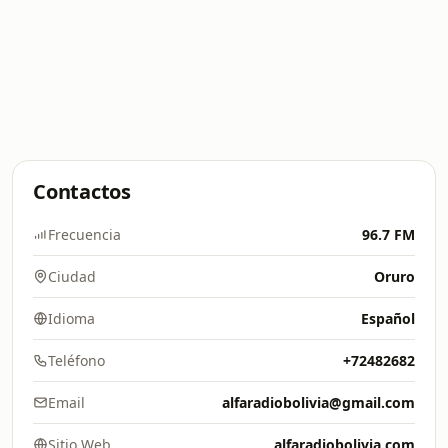
Contactos
Frecuencia
96.7 FM
Ciudad
Oruro
Idioma
Español
Teléfono
+72482682
Email
alfaradiobolivia@gmail.com
Sitio Web
alfaradiobolivia.com