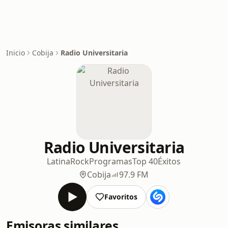
Inicio
Cobija
Radio Universitaria
Radio Universitaria
Latina
Rock
Programas
Top 40
Éxitos
Cobija
97.9 FM
Favoritos
Emisoras similares