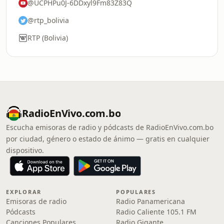
@UCPHPu0J-6DDxyl9Fm83Z83Q
@rtp_bolivia
RTP (Bolivia)
RadioEnVivo.com.bo
Escucha emisoras de radio y pódcasts de RadioEnVivo.com.bo
por ciudad, género o estado de ánimo — gratis en cualquier
dispositivo.
EXPLORAR
POPULARES
Emisoras de radio
Radio Panamericana
Pódcasts
Radio Caliente 105.1 FM
Canciones Populares
Radio Gigante