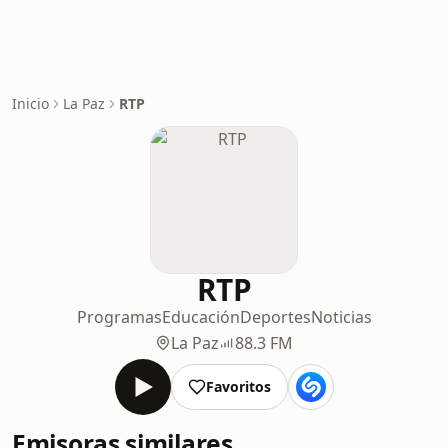
Inicio
La Paz
RTP
RTP
Programas
Educación
Deportes
Noticias
La Paz
88.3 FM
Favoritos
Emisoras similares