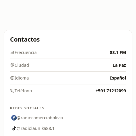
Contactos
Frecuencia
88.1 FM
Ciudad
La Paz
Idioma
Español
Teléfono
+591 71212099
REDES SOCIALES
@radiocomerciobolivia
@radiolaunika88.1