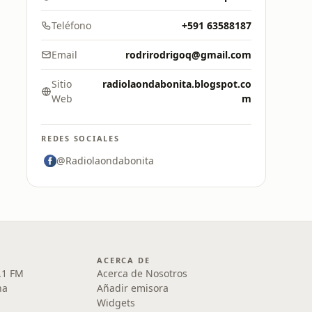
Teléfono
+591 63588187
Email
rodrirodrigoq@gmail.com
Sitio
radiolaondabonita.blogspot.co
Web
m
REDES SOCIALES
@Radiolaondabonita
ACERCA DE
.1 FM
Acerca de Nosotros
na
Añadir emisora
Widgets