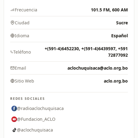
Frecuencia
101.5 FM, 600 AM
Ciudad
Sucre
Idioma
Español
+(591-4)6452230, +(591-4)6439597, +591
Teléfono
72877092
Email
aclochuquisaca@aclo.org.bo
Sitio Web
aclo.org.bo
REDES SOCIALES
@radioaclochuquisaca
@Fundacion_ACLO
@aclochuquisaca