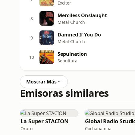
Exciter
Merciless Onslaught
8
Metal Church
Damned If You Do
9
Metal Church
Sepulnation
10
Sepultura
Mostrar Más
Emisoras similares
La Super STACION
Global Radio Studi
Oruro
Cochabamba