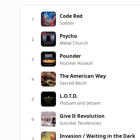
Code Red
1
Sodom
Psycho
2
Metal Church
Pounder
3
Nuclear Assault
The American Way
4
Sacred Reich
L.O.T.D.
5
Flotsam and Jetsam
Give It Revolution
6
Suicidal Tendencies
Invasion / Waiting in the Dark
7