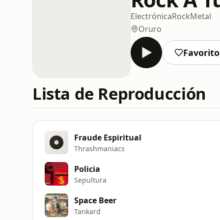
Electrónica
Rock
Metal
Oruro
Favorito
Lista de Reproducción
Fraude Espiritual
Thrashmaniacs
Policia
Sepultura
Space Beer
Tankard