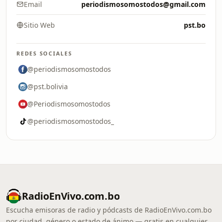
Email
periodismosomostodos@gmail.com
Sitio Web
pst.bo
REDES SOCIALES
@periodismosomostodos
@pst.bolivia
@Periodismosomostodos
@periodismosomostodos_
RadioEnVivo.com.bo
Escucha emisoras de radio y pódcasts de RadioEnVivo.com.bo
por ciudad, género o estado de ánimo — gratis en cualquier