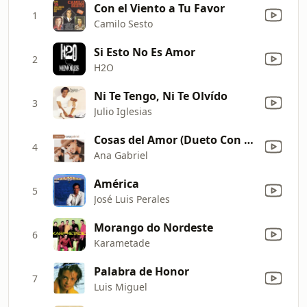
Con el Viento a Tu Favor
1
Camilo Sesto
Si Esto No Es Amor
2
H2O
Ni Te Tengo, Ni Te Olvído
3
Julio Iglesias
Cosas del Amor (Dueto Con Ana Gabriel)
4
Ana Gabriel
América
5
José Luis Perales
Morango do Nordeste
6
Karametade
Palabra de Honor
7
Luis Miguel