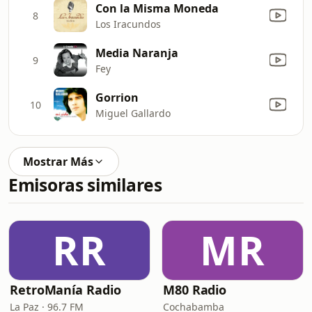
Con la Misma Moneda
8
Los Iracundos
Media Naranja
9
Fey
Gorrion
10
Miguel Gallardo
Mostrar Más
Emisoras similares
RR
MR
RetroManía Radio
M80 Radio
La Paz · 96.7 FM
Cochabamba