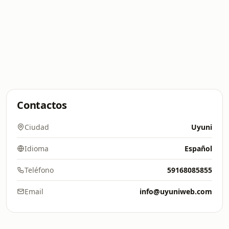
Contactos
Ciudad
Uyuni
Idioma
Español
Teléfono
59168085855
Email
info@uyuniweb.com