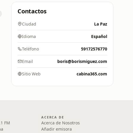
Contactos
Ciudad
La Paz
Idioma
Español
Teléfono
59172576770
Email
boris@borismiguez.com
Sitio Web
cabina365.com
ACERCA DE
.1 FM
Acerca de Nosotros
na
Añadir emisora