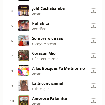
¡oh! Cochabamba
4
Amaru
Kullakita
5
Awatiñas
Sombrero de sao
6
Gladys Moreno
Corazón Mío
7
Dúo Sentimiento
A los Bosques Yo Me Interno
8
Amaru
La Incondicional
9
Luis Miguel
Amorosa Palomita
10
Amaru