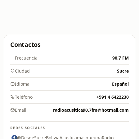
Contactos
Frecuencia
90.7 FM
Ciudad
Sucre
Idioma
Español
Teléfono
+591 4 6422230
Email
radioacusitica90.7fm@hotmail.com
REDES SOCIALES
@DesdeSucreBoliviaAcusticamasqueunaRadio