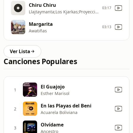
Chiru Chiru
03:17
Llajtaymanta;Los Kjarkas;Proyección;Juan Enrique Jurado;Jacha Mallku;Siempre Mayas;Música de Maestros;Savia Andina;Alaxpacha;Kalamarka;El Negro Palma;Dalmiro Cuellar;Cantares;Bonanza;Phajcha
Margarita
03:13
Awatiñas
Ver Lista
Canciones Populares
El Guajojo
1
Esther Marisol
En las Playas del Beni
2
Acuarela Boliviana
Olvídame
3
Ancestro