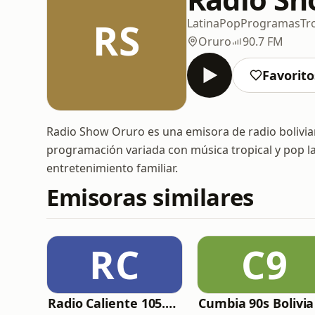
RS
Latina
Pop
Programas
Tr
Oruro
90.7 FM
Favorito
Radio Show Oruro es una emisora de radio bolivi
programación variada con música tropical y pop la
entretenimiento familiar.
Emisoras similares
RC
C9
Radio Caliente 105.1 FM
Cumbia 90s Bolivia