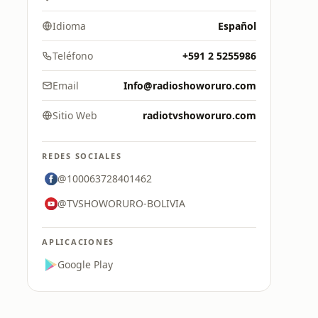
Idioma
Español
Teléfono
+591 2 5255986
Email
Info@radioshoworuro.com
Sitio Web
radiotvshoworuro.com
REDES SOCIALES
@100063728401462
@TVSHOWORURO-BOLIVIA
APLICACIONES
Google Play