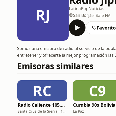
RJ
Latina
Pop
Noticias
San Borja
93.5 FM
Favorito
Somos una emisora de radio al servicio de la pobla
entretener y ofrecerte la mejor programación las 24
Emisoras similares
RC
C9
Radio Caliente 105.1 FM
Cumbia 90s Bolivia
Santa Cruz de la Sierra · 105.1 FM
La Paz