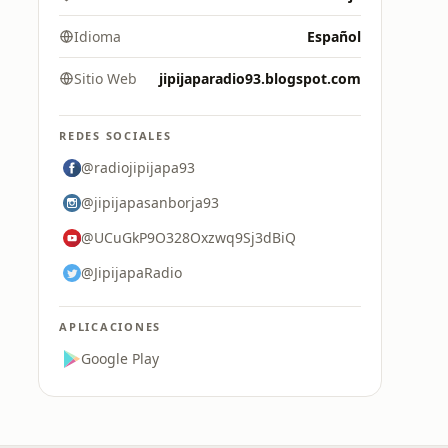
Idioma
Español
Sitio Web
jipijaparadio93.blogspot.com
REDES SOCIALES
@radiojipijapa93
@jipijapasanborja93
@UCuGkP9O328Oxzwq9Sj3dBiQ
@JipijapaRadio
APLICACIONES
Google Play