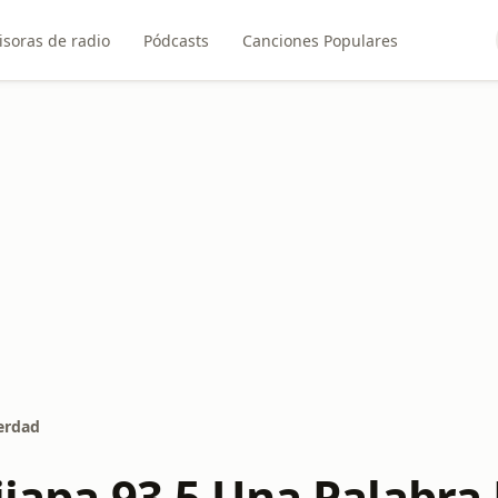
soras de radio
Pódcasts
Canciones Populares
Verdad
pijapa 93.5 Una Palabra