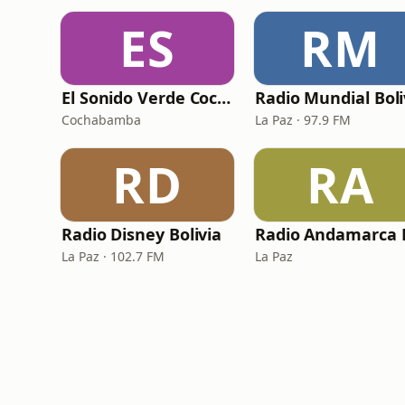
ES
RM
El Sonido Verde Cochabamba
Cochabamba
La Paz · 97.9 FM
RD
RA
Radio Disney Bolivia
La Paz · 102.7 FM
La Paz