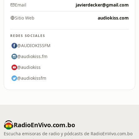
Email
javierdecker@gmail.com
Sitio Web
audiokiss.com
REDES SOCIALES
@AUDIOKISSFM
@audiokiss.fm
@audiokiss
@audiokissfm
RadioEnVivo.com.bo
Escucha emisoras de radio y pódcasts de RadioEnVivo.com.bo