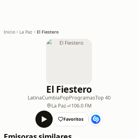
Inicio
La Paz
El Fiestero
El Fiestero
Latina
Cumbia
Pop
Programas
Top 40
La Paz
106.0 FM
Favoritos
Emisoras similares