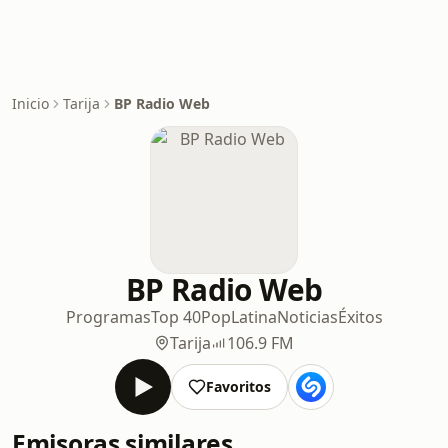
Inicio
Tarija
BP Radio Web
BP Radio Web
Programas
Top 40
Pop
Latina
Noticias
Éxitos
Tarija
106.9 FM
Favoritos
Emisoras similares