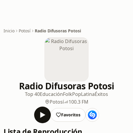
Inicio
Potosí
Radio Difusoras Potosi
Radio Difusoras Potosi
Top 40
Educación
Folk
Pop
Latina
Éxitos
Potosí
100.3 FM
Favoritos
Lista de Reproducción