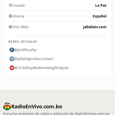
Ciudad
La Paz
Idioma
Español
Sitio Web
jallallatv.com
REDES SOCIALES
@profile.php
@jallallaproducciones1
@UCbG6vyAki4mnAexg0lu4pcw
RadioEnVivo.com.bo
Escucha emisoras de radio y pódcasts de RadioEnVivo.com.bo