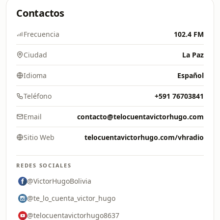
Contactos
Frecuencia
102.4 FM
Ciudad
La Paz
Idioma
Español
Teléfono
+591 76703841
Email
contacto@telocuentavictorhugo.com
Sitio Web
telocuentavictorhugo.com/vhradio
REDES SOCIALES
@VictorHugoBolivia
@te_lo_cuenta_victor_hugo
@telocuentavictorhugo8637